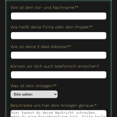
Wie ist dein Vor- und Nachname?*
Wie heißt deine Firma oder dein Projekt?*
Wie ist deine E-Mail-Adresse?*
Können wir dich auch telefonisch erreichen?
Was ist dein Anliegen?*
Beschreibe uns hier dein Anliegen genauer*